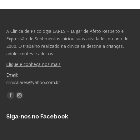
A Clínica de Psicologia LARES – Lugar de Afeto Respeito e
Expressão de Sentimentos iniciou suas atividades no ano de
2000. O trabalho realizado na clínica se destina a crianças,
adolescentes e adultos.
Clique e conheça-nos mais
Email:
clinicalares@yahoo.com.br
Encontre-nos em:
Facebook
Instagram
Siga-nos no Facebook