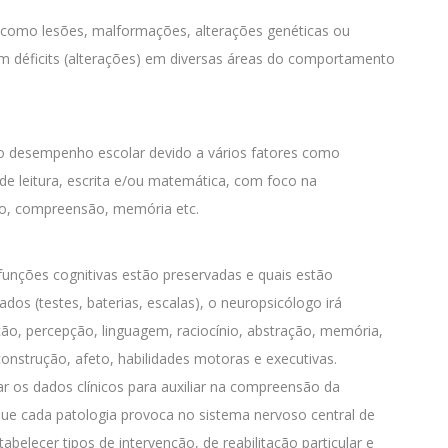
 como lesões, malformações, alterações genéticas ou
m déficits (alterações) em diversas áreas do comportamento
no desempenho escolar devido a vários fatores como
de leitura, escrita e/ou matemática, com foco na
ão, compreensão, memória etc.
 funções cognitivas estão preservadas e quais estão
os (testes, baterias, escalas), o neuropsicólogo irá
o, percepção, linguagem, raciocínio, abstração, memória,
nstrução, afeto, habilidades motoras e executivas.
ar os dados clínicos para auxiliar na compreensão da
que cada patologia provoca no sistema nervoso central de
tabelecer tipos de intervenção, de reabilitação particular e