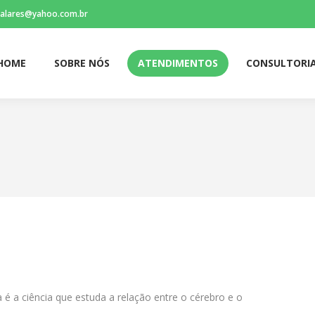
icalares@yahoo.com.br
HOME
SOBRE NÓS
ATENDIMENTOS
CONSULTORI
Você está aqui:
 é a ciência que estuda a relação entre o cérebro e o